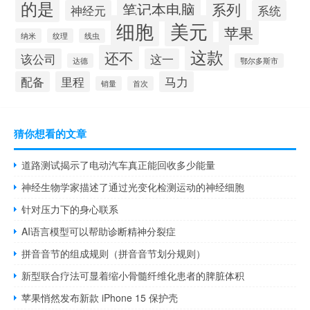
的是
笔记本电脑
系列
神经元
系统
细胞
美元
苹果
纳米
纹理
线虫
这款
还不
该公司
这一
达德
鄂尔多斯市
配备
里程
马力
销量
首次
猜你想看的文章
道路测试揭示了电动汽车真正能回收多少能量
神经生物学家描述了通过光变化检测运动的神经细胞
针对压力下的身心联系
AI语言模型可以帮助诊断精神分裂症
拼音音节的组成规则（拼音音节划分规则）
新型联合疗法可显着缩小骨髓纤维化患者的脾脏体积
苹果悄然发布新款 iPhone 15 保护壳