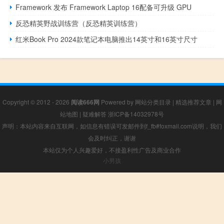
Framework 发布 Framework Laptop 16配备可升级 GPU
反恐精英野战训练营（反恐精英训练营）
红米Book Pro 2024款笔记本电脑推出14英寸和16英寸尺寸
Copyright © 2012 - 2026
阅读666网
Powered by
网站分类目录
|
精选推荐文章
|
网
站地图
|
疑难解答
浙ICP备14032978号
声明：本站内容来自互联网，如信息有错误可发邮件到f_fb#foxmail.com说明，我们
会及时纠正，谢谢
本站仅为个人兴趣爱好，不接盈利性广告及商业合作
小男孩