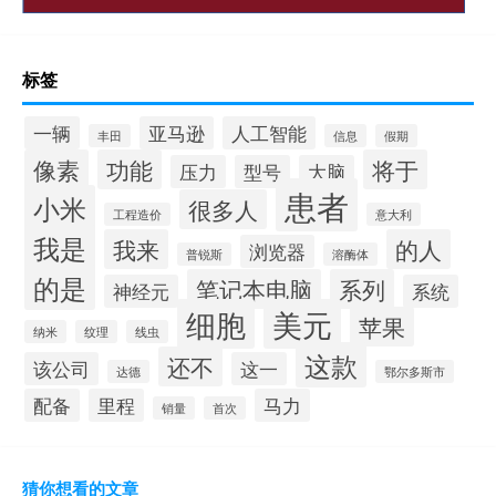
标签
一辆
亚马逊
人工智能
丰田
信息
假期
像素
功能
将于
压力
型号
大脑
患者
小米
很多人
工程造价
意大利
我是
我来
的人
浏览器
普锐斯
溶酶体
的是
笔记本电脑
系列
神经元
系统
细胞
美元
苹果
纳米
纹理
线虫
这款
还不
该公司
这一
达德
鄂尔多斯市
配备
里程
马力
销量
首次
猜你想看的文章