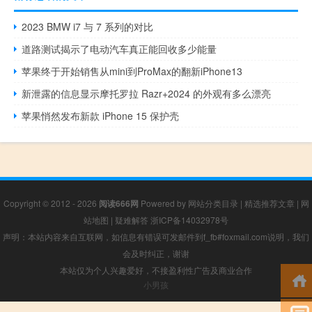
2023 BMW i7 与 7 系列的对比
道路测试揭示了电动汽车真正能回收多少能量
苹果终于开始销售从mini到ProMax的翻新iPhone13
新泄露的信息显示摩托罗拉 Razr+2024 的外观有多么漂亮
苹果悄然发布新款 iPhone 15 保护壳
Copyright © 2012 - 2026
阅读666网
Powered by
网站分类目录
|
精选推荐文章
|
网
站地图
|
疑难解答
浙ICP备14032978号
声明：本站内容来自互联网，如信息有错误可发邮件到f_fb#foxmail.com说明，我们
会及时纠正，谢谢
本站仅为个人兴趣爱好，不接盈利性广告及商业合作
小男孩