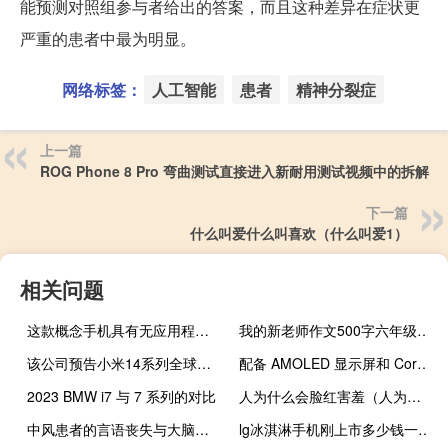
能预测对照组参与者给出的答案，而且这种差异在症状更
严重的患者中最为明显。
网络标签：
人工智能
患者
精神分裂症
上一篇
ROG Phone 8 Pro 弯曲测试直接进入新耐用测试视频中的拆解
下一篇
什么叫爱什么叫喜欢（什么叫爱1）
相关问题
这款概念手机具有无应用程序的用户界面
我的新老师作文500字六年级（我的新老师作文500字）
该公司预告小米14系列全球首发
配备 AMOLED 显示屏和 Core i7-1260P 的三星 Galaxy Book2 Pro 360 限时降至有史以来最低价格
2023 BMW i7 与 7 系列的对比
人为什么会脸红害羞（人为什么会脸红）
中风患者的言语丧失与大脑互连的丧失有关
lg冰淇淋手机刚上市多少钱一部（lg冰淇淋手机）