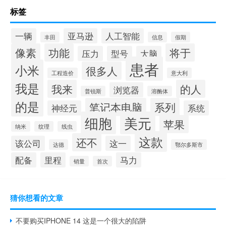
标签
一辆
亚马逊
人工智能
丰田
信息
假期
像素
功能
将于
压力
型号
大脑
患者
小米
很多人
工程造价
意大利
我是
我来
的人
浏览器
普锐斯
溶酶体
的是
笔记本电脑
系列
神经元
系统
细胞
美元
苹果
纳米
纹理
线虫
这款
还不
该公司
这一
达德
鄂尔多斯市
配备
里程
马力
销量
首次
猜你想看的文章
不要购买IPHONE 14 这是一个很大的陷阱