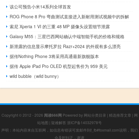
该公司预告小米14系列全球首发
ROG Phone 8 Pro 弯曲测试直接进入新耐用测试视频中的拆解
索尼 Xperia 1 VI 的三重 48 MP 摄像头设置细节泄露
Galaxy M55：三星巴西网站确认中端智能手机的价格和规格
新泄露的信息显示摩托罗拉 Razr+2024 的外观有多么漂亮
据传Nothing Phone 3将采用高通最新旗舰版本
据传 Apple iPad Pro OLED 机型起售价为 959 美元
wild bubble（wild bunny）
Copyright © 2012 - 2026
阅读666网
Powered by
网站分类目录
|
精选推荐文章
|
网
站地图
|
疑难解答
浙ICP备14032978号
声明：本站内容来自互联网，如信息有错误可发邮件到f_fb#foxmail.com说明，我们
会及时纠正，谢谢