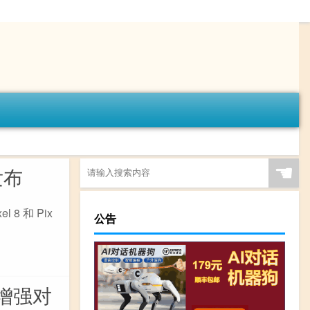
☚
发布
8 和 Pix
公告
提供增强对