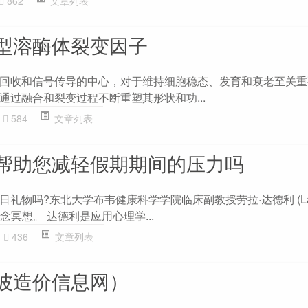
862
文章列表
型溶酶体裂变因子
回收和信号传导的中心，对于维持细胞稳态、发育和衰老至关重
通过融合和裂变过程不断重塑其形状和功...
584
文章列表
帮助您减轻假期期间的压力吗
物吗?东北大学布韦健康科学学院临床副教授劳拉·达德利 (Laura
念冥想。 达德利是应用心理学...
436
文章列表
波造价信息网）