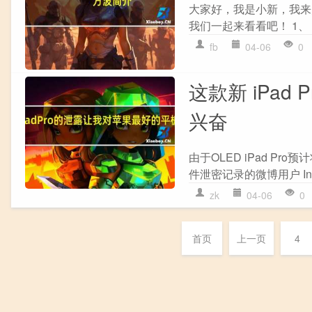
大家好，我是小新，我来
我们一起来看看吧！ 1、 
fb
04-06
0
这款新 iPa
兴奋
由于OLED iPad 
件泄密记录的微博用户 Inst
zk
04-06
0
首页
上一页
4