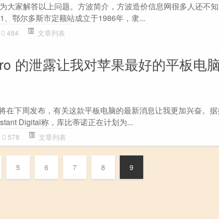
为大家解答以上问题。方波简介，方波造价信息网很多人还不知
1、鄂尔多斯市定额站成立于1986年，隶...
484
文章列表
d Pro 的泄露让我对苹果最好的平板电
Pro预计将在下周发布，有关这款平板电脑的最新消息让我更加兴奋。
ant Digital称，库比蒂诺正在计划为...
578
文章列表
5
6
7
8
9