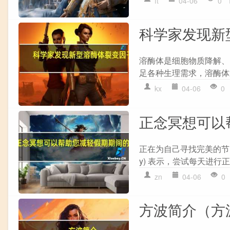
ft
04-06
0
科学家发现新
溶酶体是细胞物质降解、
足各种生理需求，溶酶体
kx
04-06
0
正念冥想可以
正在为自己寻找完美的节日礼
y) 表示，尝试每天进行正
zn
04-06
0
方波简介（方