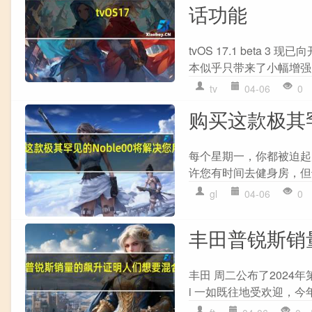
话功能
tvOS 17.1 beta 
本似乎只带来了小幅增强。
tv
04-06
0
购买这款极其罕
每个星期一，你都被迫起
许您有时间去健身房，但
gl
04-06
0
丰田普锐斯销
丰田 周二公布了2024
i 一如既往地受欢迎，今年前