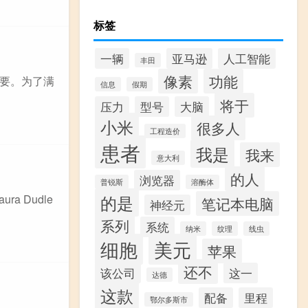
标签
一辆
亚马逊
人工智能
丰田
像素
功能
要。为了满
信息
假期
将于
压力
型号
大脑
小米
很多人
工程造价
患者
我是
我来
意大利
的人
浏览器
普锐斯
溶酶体
的是
 Dudle
笔记本电脑
神经元
系列
系统
纳米
纹理
线虫
细胞
美元
苹果
还不
该公司
这一
达德
这款
配备
里程
鄂尔多斯市