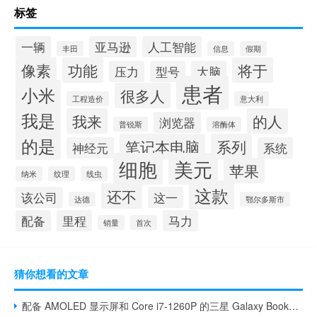
标签
一辆
亚马逊
人工智能
丰田
信息
假期
像素
功能
将于
压力
型号
大脑
患者
小米
很多人
工程造价
意大利
我是
我来
的人
浏览器
普锐斯
溶酶体
的是
笔记本电脑
系列
神经元
系统
细胞
美元
苹果
纳米
纹理
线虫
这款
还不
该公司
这一
达德
鄂尔多斯市
配备
里程
马力
销量
首次
猜你想看的文章
配备 AMOLED 显示屏和 Core i7-1260P 的三星 Galaxy Book2 Pro 360 限时降至有史以来最低价格