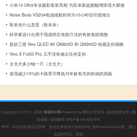
小米14 Ultra专业摄影套装亮相 为安卓新超旗舰增添强大握感
Noise Buds VS204电池续航时间为10小时在印度推出
歌未央什么意思（歌未央）
科学家设计出用于现成癌症免疫疗法的有效免疫细胞
新款三星 Neo QLED 8K QN800D 和 QN900D 电视定价揭晓
Vivo X Fold3 Pro 几乎没有做出任何妥协
太仓犬多少钱一只（太仓犬）
发现减少15%的卡路里可降低与年龄有关的疾病的风险
Copyright © 2012 - 2026
阅读666网
Powered by
网站分类目录
|
精选推荐文章
|
网
站地图
|
疑难解答
浙ICP备14032978号
声明：本站内容来自互联网，如信息有错误可发邮件到f_fb#foxmail.com说明，我们
会及时纠正，谢谢