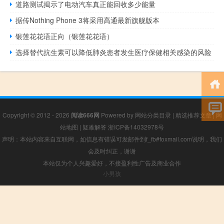
道路测试揭示了电动汽车真正能回收多少能量
据传Nothing Phone 3将采用高通最新旗舰版本
银莲花花语正向（银莲花花语）
选择替代抗生素可以降低肺炎患者发生医疗保健相关感染的风险
Copyright © 2012 - 2026
阅读666网
Powered by
网站分类目录
|
精选推荐文章
|
网
站地图
|
疑难解答
浙ICP备14032978号
声明：本站内容来自互联网，如信息有错误可发邮件到f_fb#foxmail.com说明，我们
会及时纠正，谢谢
本站仅为个人兴趣爱好，不接盈利性广告及商业合作
小男孩