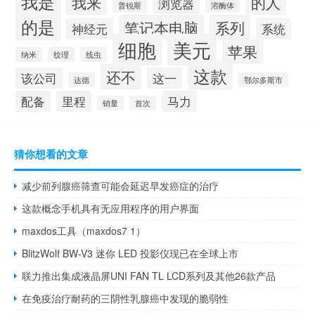
我是
我来
的人
浏览器
普锐斯
溶酶体
的是
笔记本电脑
系列
神经元
系统
细胞
美元
苹果
纳米
纹理
线虫
这款
还不
该公司
这一
达德
鄂尔多斯市
配备
里程
马力
销量
首次
猜你想看的文章
减少前列腺癌筛查可能会延迟早发癌症的治疗
这款概念手机具有无应用程序的用户界面
maxdos工具（maxdos7 1）
BlitzWolf BW-V3 迷你 LED 投影仪现已在全球上市
联力推出集成液晶屏UNI FAN TL LCD系列及其他26款产品
在免疫治疗耐药的三阴性乳腺癌中发现的脆弱性