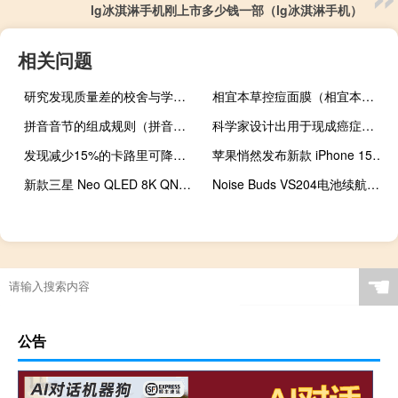
lg冰淇淋手机刚上市多少钱一部（lg冰淇淋手机）
相关问题
研究发现质量差的校舍与学童的焦虑有关
相宜本草控痘面膜（相宜本草祛痘面膜）
拼音音节的组成规则（拼音音节划分规则）
科学家设计出用于现成癌症免疫疗法的有效免疫细胞
发现减少15%的卡路里可降低与年龄有关的疾病的风险
苹果悄然发布新款 iPhone 15 保护壳
新款三星 Neo QLED 8K QN800D 和 QN900D 电视定价揭晓
Noise Buds VS204电池续航时间为10小时在印度推出
☚
公告