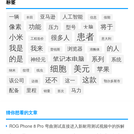
标签
一辆
亚马逊
人工智能
丰田
信息
假期
像素
功能
将于
压力
型号
大脑
患者
小米
很多人
工程造价
意大利
我是
我来
的人
浏览器
普锐斯
溶酶体
的是
笔记本电脑
系列
神经元
系统
细胞
美元
苹果
纳米
纹理
线虫
这款
还不
该公司
这一
达德
鄂尔多斯市
配备
里程
马力
销量
首次
猜你想看的文章
ROG Phone 8 Pro 弯曲测试直接进入新耐用测试视频中的拆解