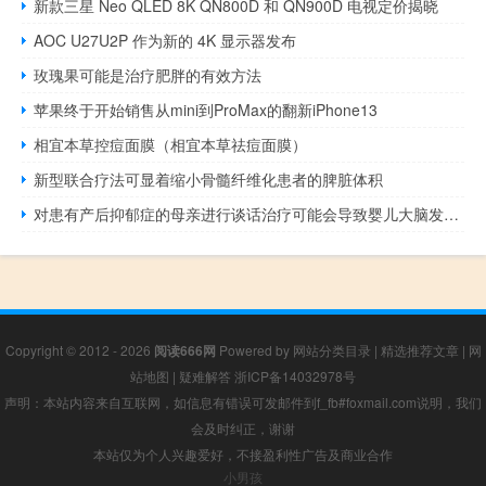
新款三星 Neo QLED 8K QN800D 和 QN900D 电视定价揭晓
AOC U27U2P 作为新的 4K 显示器发布
玫瑰果可能是治疗肥胖的有效方法
苹果终于开始销售从mini到ProMax的翻新iPhone13
相宜本草控痘面膜（相宜本草祛痘面膜）
新型联合疗法可显着缩小骨髓纤维化患者的脾脏体积
对患有产后抑郁症的母亲进行谈话治疗可能会导致婴儿大脑发育的积极变化
Copyright © 2012 - 2026
阅读666网
Powered by
网站分类目录
|
精选推荐文章
|
网
站地图
|
疑难解答
浙ICP备14032978号
声明：本站内容来自互联网，如信息有错误可发邮件到f_fb#foxmail.com说明，我们
会及时纠正，谢谢
本站仅为个人兴趣爱好，不接盈利性广告及商业合作
小男孩