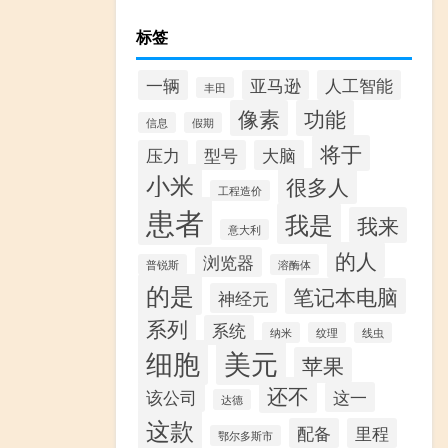
标签
一辆
亚马逊
人工智能
丰田
像素
功能
信息
假期
将于
压力
型号
大脑
小米
很多人
工程造价
患者
我是
我来
意大利
的人
浏览器
普锐斯
溶酶体
的是
笔记本电脑
神经元
系列
系统
纳米
纹理
线虫
细胞
美元
苹果
还不
该公司
这一
达德
这款
配备
里程
鄂尔多斯市