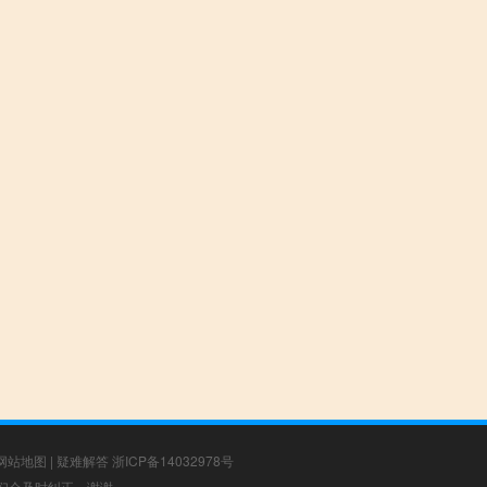
网站地图
|
疑难解答
浙ICP备14032978号
，我们会及时纠正，谢谢