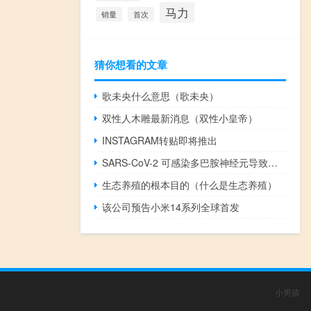
马力
销量
首次
猜你想看的文章
歌未央什么意思（歌未央）
双性人木雕最新消息（双性小皇帝）
INSTAGRAM转贴即将推出
SARS-CoV-2 可感染多巴胺神经元导致衰老
生态养殖的根本目的（什么是生态养殖）
该公司预告小米14系列全球首发
小男孩