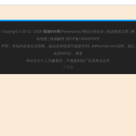
Copyright © 2012 - 2026
阅读666网
Powered by
网站分类目录
|
精选推荐文章
|
网
站地图
|
疑难解答
浙ICP备14032978号
声明：本站内容来自互联网，如信息有错误可发邮件到f_fb#foxmail.com说明，我们
会及时纠正，谢谢
本站仅为个人兴趣爱好，不接盈利性广告及商业合作
小男孩