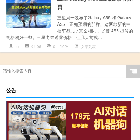
喜
三星周一发布了Galaxy A55 和 Galaxy
A35，正如预期的那样。这两款新的中
档车型几乎完全相同，尽管 A55 型号的
规格稍好一些。三星尚未透露价格，但几天前就...
sx
04-06
0
924
文章列表
☚
公告