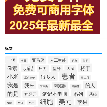
标签
一辆
亚马逊
人工智能
丰田
信息
假期
像素
功能
将于
压力
型号
大脑
患者
小米
很多人
工程造价
意大利
我是
我来
的人
浏览器
普锐斯
溶酶体
的是
笔记本电脑
系列
神经元
系统
细胞
美元
苹果
纳米
纹理
线虫