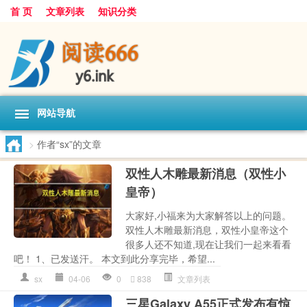
首 页
文章列表
知识分类
网站导航
>
作者“sx”的文章
双性人木雕最新消息（双性小
皇帝）
大家好,小福来为大家解答以上的问题。
双性人木雕最新消息，双性小皇帝这个
很多人还不知道,现在让我们一起来看看
吧！ 1、已发送汗。 本文到此分享完毕，希望...
sx
04-06
0
838
文章列表
三星Galaxy A55正式发布有惊